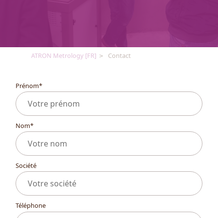
ATRON Metrology [FR]
Contact
Prénom
*
Nom
*
Société
Téléphone