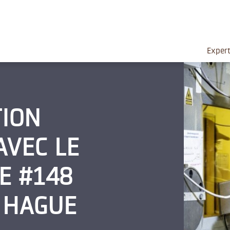
Expert
ION
AVEC LE
E #148
 HAGUE