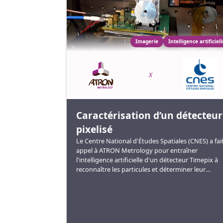
Imagerie
Intelligence artificiell
X
Caractérisation d’un détecteur
pixelisé
Le Centre National d'Études Spatiales (CNES) a fai
appel à ATRON Metrology pour entraîner
l'intelligence artificielle d'un détecteur Timepix à
reconnaître les particules et déterminer leur
énergie.